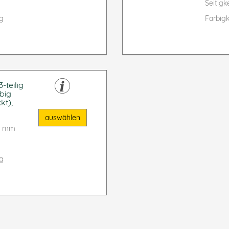
Seitigke
ig
Farbigk
-teilig
big
kt),
auswählen
90 mm
ig