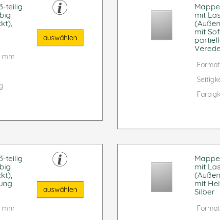
-teilig
Mappe f
big
mit La
kt),
(Außen
mit Sof
auswählen
partiel
Verede
90 mm
Format
Seitigke
ig
Farbigk
-teilig
Mappe f
big
mit La
kt),
(Außen
gung
mit He
auswählen
Silber
90 mm
Format