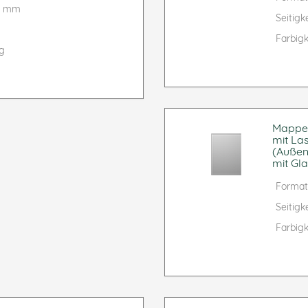
90 mm
Seitigke
Farbigk
ig
Mappe f
mit La
(Außen
mit Gla
Format
Seitigke
Farbigk