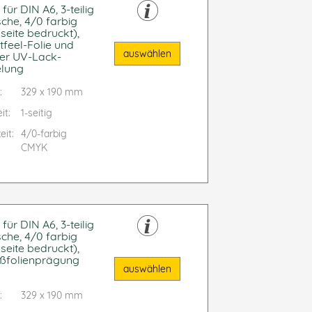
ür DIN A6, 3-teilig
sche, 4/0 farbig
seite bedruckt),
tfeel-Folie und
auswählen
ler UV-Lack-
lung
:
329 x 190 mm
it:
1-seitig
eit:
4/0-farbig
CMYK
ür DIN A6, 3-teilig
sche, 4/0 farbig
seite bedruckt),
ißfolienprägung
auswählen
:
329 x 190 mm