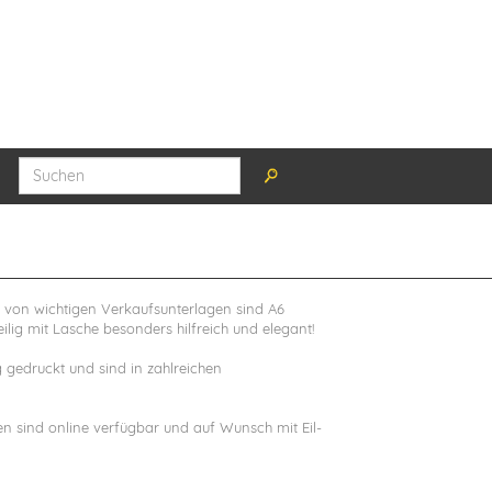
 von wichtigen Verkaufsunterlagen sind A6
lig mit Lasche besonders hilfreich und elegant!
gedruckt und sind in zahlreichen
ten sind online verfügbar und auf Wunsch mit Eil-