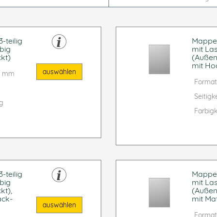
-teilig
Mappe f
big
mit La
kt)
(Außen
mit Ho
auswählen
90 mm
Format
Seitigke
ig
Farbigk
-teilig
Mappe f
big
mit La
kt),
(Außen
ack-
mit Mat
auswählen
Format