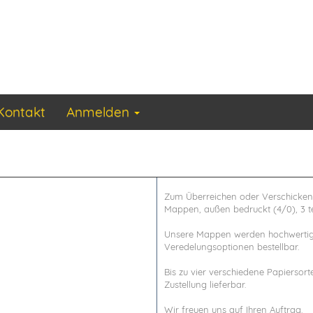
Kontakt
Anmelden
Zum Überreichen oder Verschicken
Mappen, außen bedruckt (4/0), 3 tei
Unsere Mappen werden hochwertig 
Veredelungsoptionen bestellbar.
Bis zu vier verschiedene Papiersor
Zustellung lieferbar.
Wir freuen uns auf Ihren Auftrag.