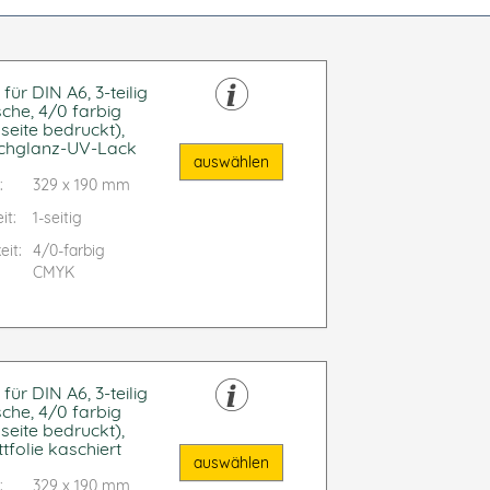
ür DIN A6, 3-teilig
sche, 4/0 farbig
seite bedruckt),
chglanz-UV-Lack
auswählen
:
329 x 190 mm
it:
1-seitig
eit:
4/0-farbig
CMYK
ür DIN A6, 3-teilig
sche, 4/0 farbig
seite bedruckt),
tfolie kaschiert
auswählen
:
329 x 190 mm