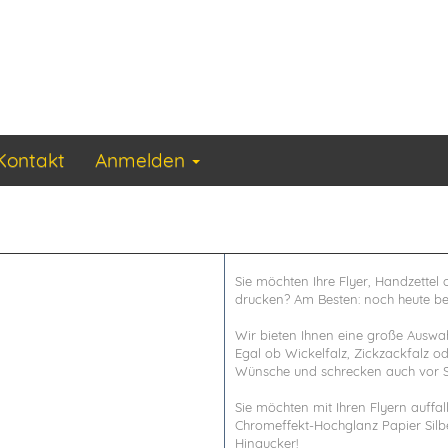
Kontakt
Anmelden
Sie möchten Ihre Flyer, Handzettel 
drucken? Am Besten: noch heute bes
Wir bieten Ihnen eine große Auswa
Egal ob Wickelfalz, Zickzackfalz od
Wünsche und schrecken auch vor S
Sie möchten mit Ihren Flyern auffa
Chromeffekt-Hochglanz Papier Silbe
Hingucker!