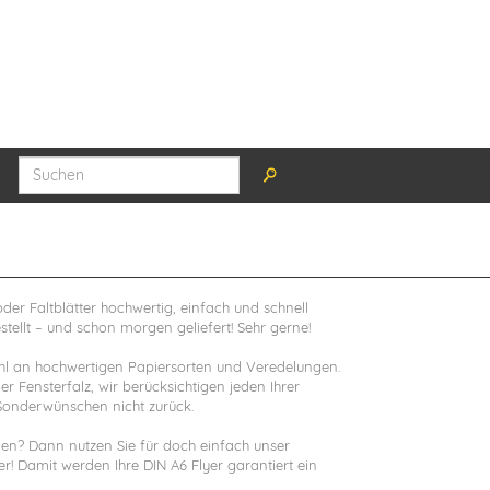
oder Faltblätter hochwertig, einfach und schnell
tellt – und schon morgen geliefert! Sehr gerne!
hl an hochwertigen Papiersorten und Veredelungen.
er Fensterfalz, wir berücksichtigen jeden Ihrer
onderwünschen nicht zurück.
llen? Dann nutzen Sie für doch einfach unser
r! Damit werden Ihre DIN A6 Flyer garantiert ein