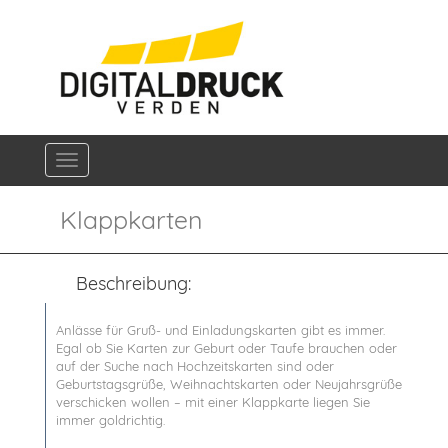
Navigation ein-/ausblenden
Klappkarten
Beschreibung:
Anlässe für Gruß- und Einladungskarten gibt es immer.
Egal ob Sie Karten zur Geburt oder Taufe brauchen oder
auf der Suche nach Hochzeitskarten sind oder
Geburtstagsgrüße, Weihnachtskarten oder Neujahrsgrüße
verschicken wollen – mit einer Klappkarte liegen Sie
immer goldrichtig.