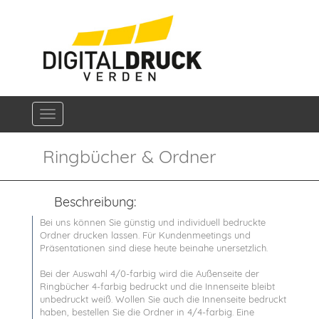
Navigation ein-/ausblenden
Ringbücher & Ordner
Beschreibung:
Bei uns können Sie günstig und individuell bedruckte
Ordner drucken lassen. Für Kundenmeetings und
Präsentationen sind diese heute beinahe unersetzlich.
Bei der Auswahl 4/0-farbig wird die Außenseite der
Ringbücher 4-farbig bedruckt und die Innenseite bleibt
unbedruckt weiß. Wollen Sie auch die Innenseite bedruckt
haben, bestellen Sie die Ordner in 4/4-farbig. Eine