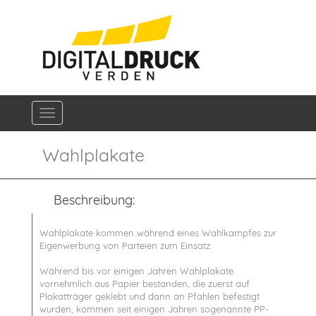
Navigation ein-/ausblenden
Wahlplakate
Beschreibung:
Wahlplakate kommen während eines Wahlkampfes zur
Eigenwerbung von Parteien zum Einsatz.
Während bis vor einigen Jahren Wahlplakate
vornehmlich aus Papier bestanden, die zuerst auf
Plakatträger geklebt und dann an Pfählen befestigt
wurden, kommen seit einigen Jahren sogenannte PP-