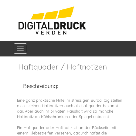
Navigation ein-/ausblenden
Haftquader / Haftnotizen
Beschreibung:
Eine ganz praktische Hilfe im stressigen Büroalltag stellen
diese kleinen Haftnotizen auch als Haftquader bekannt
dar. Aber auch im privaten Haushalt wird so manche
Haftnotiz an Kühlschränken oder Spiegel entdeckt.
Ein Haftquader oder Haftnotiz ist an der Rückseite mit
einem Klebestreifen versehen, dadurch haftet die