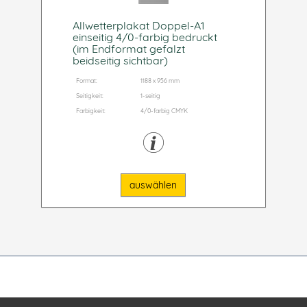
Allwetterplakat Doppel-A1
einseitig 4/0-farbig bedruckt
(im Endformat gefalzt
beidseitig sichtbar)
Format:
1188 x 956 mm
Seitigkeit:
1-seitig
Farbigkeit:
4/0-farbig CMYK
auswählen