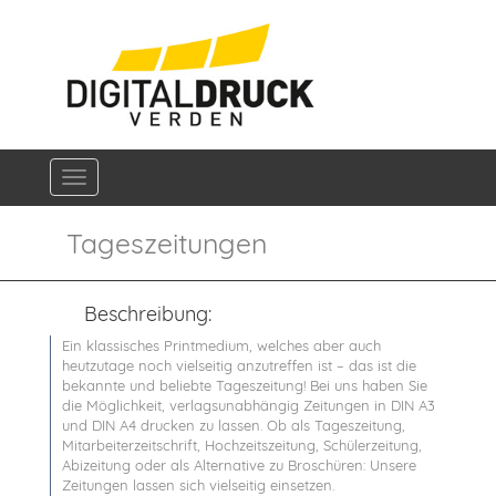
Navigation ein-/ausblenden
Tageszeitungen
Beschreibung:
Ein klassisches Printmedium, welches aber auch
heutzutage noch vielseitig anzutreffen ist – das ist die
bekannte und beliebte Tageszeitung! Bei uns haben Sie
die Möglichkeit, verlagsunabhängig Zeitungen in DIN A3
und DIN A4 drucken zu lassen. Ob als Tageszeitung,
Mitarbeiterzeitschrift, Hochzeitszeitung, Schülerzeitung,
Abizeitung oder als Alternative zu Broschüren: Unsere
Zeitungen lassen sich vielseitig einsetzen.