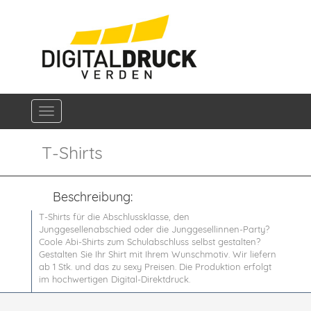
Navigation ein-/ausblenden
T-Shirts
Beschreibung:
T-Shirts für die Abschlussklasse, den
Junggesellenabschied oder die Junggesellinnen-Party?
Coole Abi-Shirts zum Schulabschluss selbst gestalten?
Gestalten Sie Ihr Shirt mit Ihrem Wunschmotiv. Wir liefern
ab 1 Stk. und das zu sexy Preisen. Die Produktion erfolgt
im hochwertigen Digital-Direktdruck.