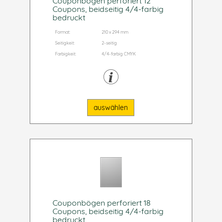
Couponbögen perforiert 12
Coupons, beidseitig 4/4-farbig
bedruckt
Format:
210 x 294 mm
Seitigkeit:
2-seitig
Farbigkeit:
4/4-farbig CMYK
auswählen
Couponbögen perforiert 18
Coupons, beidseitig 4/4-farbig
bedruckt