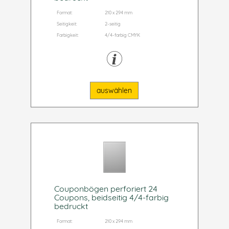
Format:
210 x 294 mm
Seitigkeit:
2-seitig
Farbigkeit:
4/4-farbig CMYK
auswählen
Couponbögen perforiert 24
Coupons, beidseitig 4/4-farbig
bedruckt
Format:
210 x 294 mm