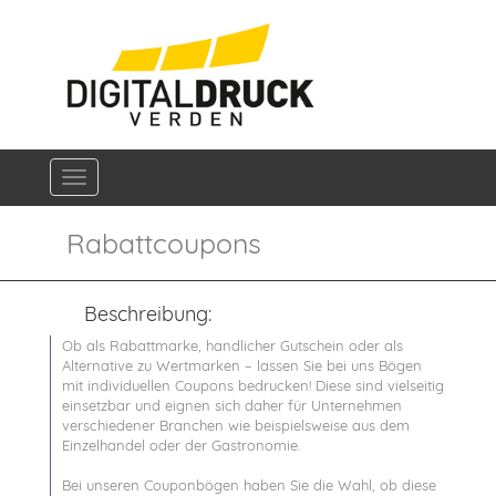
Navigation ein-/ausblenden
Rabattcoupons
Beschreibung:
Ob als Rabattmarke, handlicher Gutschein oder als
Alternative zu Wertmarken – lassen Sie bei uns Bögen
mit individuellen Coupons bedrucken! Diese sind vielseitig
einsetzbar und eignen sich daher für Unternehmen
verschiedener Branchen wie beispielsweise aus dem
Einzelhandel oder der Gastronomie.
Bei unseren Couponbögen haben Sie die Wahl, ob diese