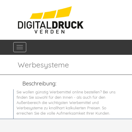
Navigation ein-/ausblenden
Werbesysteme
Beschreibung:
Sie wollen günstig Werbemittel online bestellen? Bei uns
finden Sie sowohl für den Innen - als auch für den
Außenbereich die wichtigsten Werbemittel und
Werbesysteme zu knallhart kalkulierten Preisen. So
erreichen Sie die volle Aufmerksamkeit Ihrer Kunden.